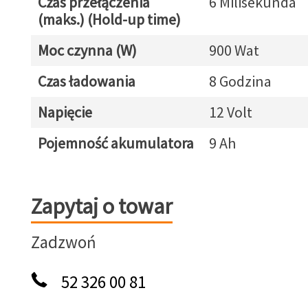
Czas przełączenia
6 Milisekunda
(maks.) (Hold-up time)
Moc czynna (W)
900 Wat
Czas ładowania
8 Godzina
Napięcie
12 Volt
Pojemność akumulatora
9 Ah
Zapytaj o towar
Zapytaj o towar
Zadzwoń
52 326 00 81