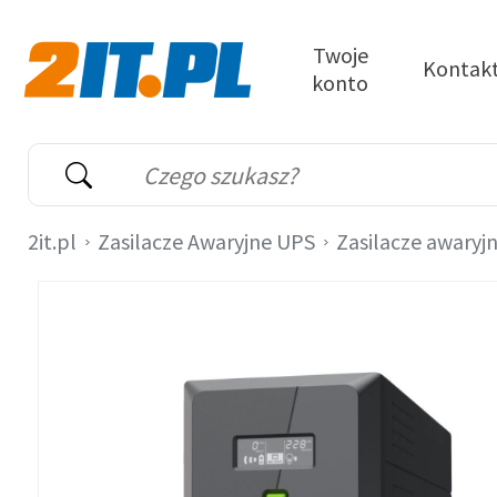
Przejdź do treści
Twoje
Kontak
konto
2it.pl
Wyszukiwarka
Słowo kluczowe
2it.pl
Zasilacze Awaryjne UPS
Zasilacze awaryj