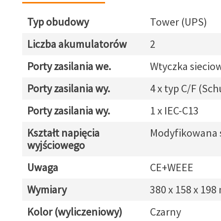
Typ obudowy
Tower (UPS)
Liczba akumulatorów
2
Porty zasilania we.
Wtyczka siecio
Porty zasilania wy.
4 x typ C/F (Sc
Porty zasilania wy.
1 x IEC-C13
Kształt napięcia
Modyfikowana 
wyjściowego
Uwaga
CE+WEEE
Wymiary
380 x 158 x 19
Kolor (wyliczeniowy)
Czarny