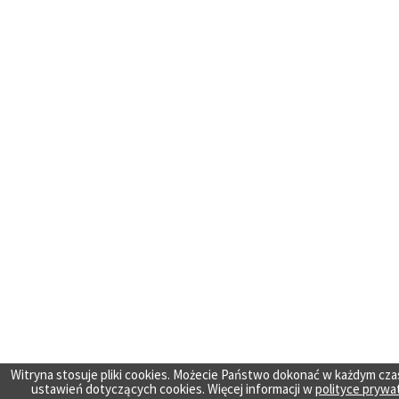
Witryna stosuje pliki cookies. Możecie Państwo dokonać w każdym cza
ustawień dotyczących cookies. Więcej informacji w
polityce prywa