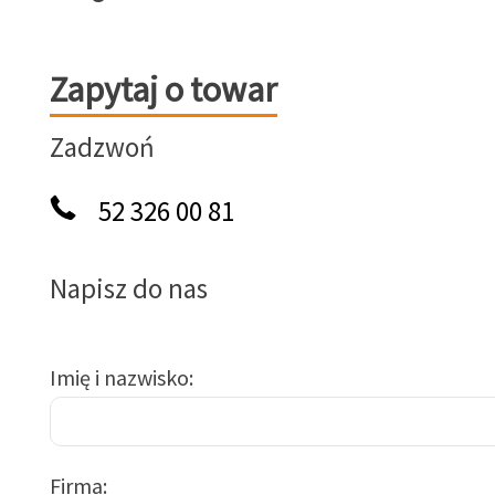
Zapytaj o towar
Zapytaj o towar
Zadzwoń
52 326 00 81
Napisz do nas
Imię i nazwisko
Firma