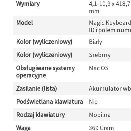
Wymiary
4,1-10,9 x 418,7
mm
Model
Magic Keyboard
ID i polem nu
Kolor (wyliczeniowy)
Biały
Kolor (wyliczeniowy)
Srebrny
Obsługiwane systemy
Mac OS
operacyjne
Zasilanie (lista)
Akumulator w
Podświetlana klawiatura
Nie
Rodzaj klawiatury
Mobilna
Waga
369 Gram