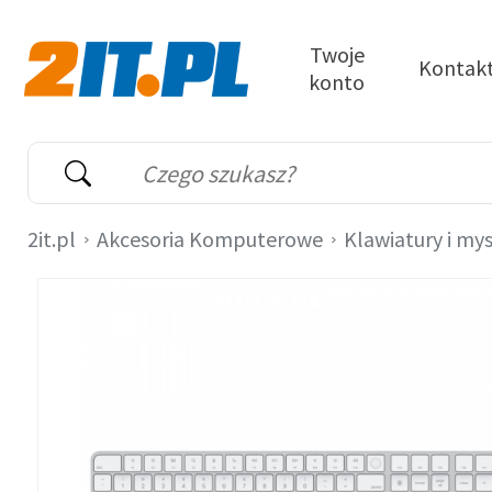
Przejdź do treści
Twoje
Kontak
konto
2it.pl
Wyszukiwarka
Słowo kluczowe
2it.pl
Akcesoria Komputerowe
Klawiatury i mys