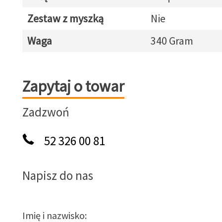
Zestaw z myszką
Nie
Waga
340 Gram
Zapytaj o towar
Zapytaj o towar
Zadzwoń
52 326 00 81
Napisz do nas
Imię i nazwisko