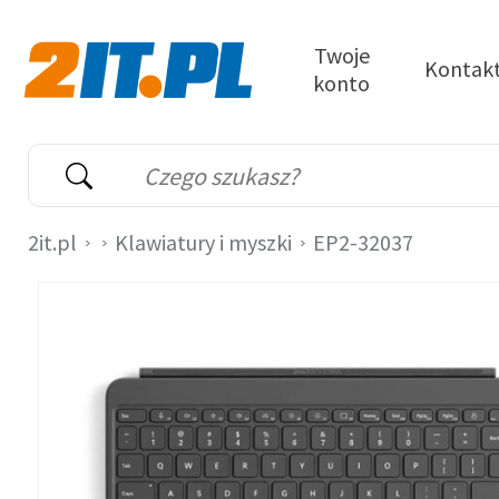
Przejdź do treści
Twoje
Kontak
konto
2it.pl
Wyszukiwarka
Słowo kluczowe
2it.pl
Klawiatury i myszki
EP2-32037