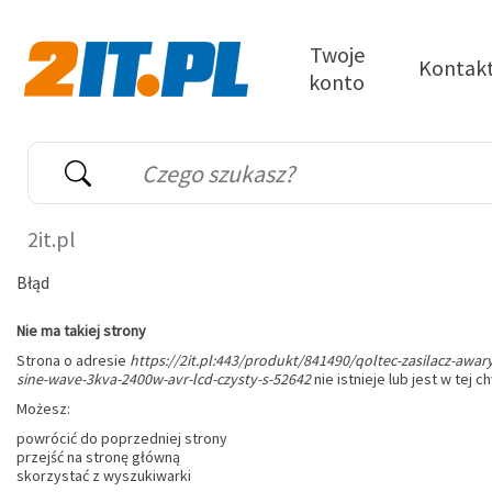
Przejdź do treści
Twoje
Kontak
konto
2it.pl
Wyszukiwarka
Słowo kluczowe
2it.pl
Błąd
Nie ma takiej strony
Strona o adresie
https://2it.pl:443/produkt/841490/qoltec-zasilacz-awar
sine-wave-3kva-2400w-avr-lcd-czysty-s-52642
nie istnieje lub jest w tej c
Możesz:
powrócić do poprzedniej strony
przejść na stronę główną
skorzystać z wyszukiwarki