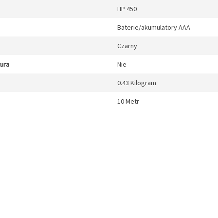
HP 450
Baterie/akumulatory AAA
Czarny
tura
Nie
0.43 Kilogram
10 Metr