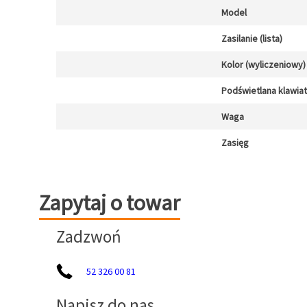
Model
Zasilanie (lista)
Kolor (wyliczeniowy)
Podświetlana klawia
Waga
Zasięg
Zapytaj o towar
Zapytaj o towar
Zadzwoń
52 326 00 81
Napisz do nas