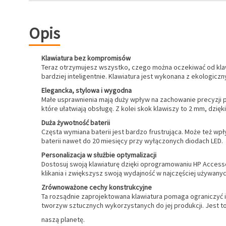
Opis
Klawiatura bez kompromisów
Teraz otrzymujesz wszystko, czego można oczekiwać od klawi
bardziej inteligentnie. Klawiatura jest wykonana z ekologicz
Elegancka, stylowa i wygodna
Małe usprawnienia mają duży wpływ na zachowanie precyzji po
które ułatwiają obsługę. Z kolei skok klawiszy to 2 mm, dzi
Duża żywotność baterii
Częsta wymiana baterii jest bardzo frustrująca. Może też wp
baterii nawet do 20 miesięcy przy wyłączonych diodach LED.
Personalizacja w służbie optymalizacji
Dostosuj swoją klawiaturę dzięki oprogramowaniu HP Access
klikania i zwiększysz swoją wydajność w najczęściej używanyc
Zrównoważone cechy konstrukcyjne
Ta rozsądnie zaprojektowana klawiatura pomaga ograniczyć 
tworzyw sztucznych wykorzystanych do jej produkcji. Jest 
naszą planetę.