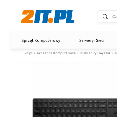
Wyszukiwar
Słowo kluc
2it.pl
Sprzęt Komputerowy
Serwery i Sieci
2it.pl
Akcesoria Komputerowe
Klawiatury i myszki
4