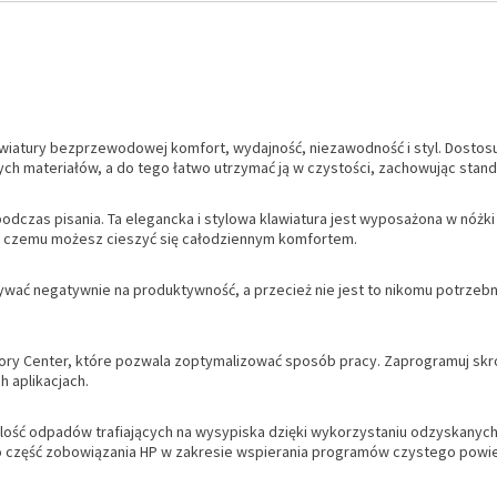
atury bezprzewodowej komfort, wydajność, niezawodność i styl. Dostosuj 
nych materiałów, a do tego łatwo utrzymać ją w czystości, zachowując stand
dczas pisania. Ta elegancka i stylowa klawiatura jest wyposażona w nóżki 
ęki czemu możesz cieszyć się całodziennym komfortem.
ływać negatywnie na produktywność, a przecież nie jest to nikomu potrzeb
ory Center, które pozwala zoptymalizować sposób pracy. Zaprogramuj skró
h aplikacjach.
ilość odpadów trafiających na wysypiska dzięki wykorzystaniu odzyskany
to część zobowiązania HP w zakresie wspierania programów czystego powie