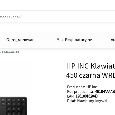
Przejdź do treści
ka
zowe
Oprogramowanie
Mat. Eksploatacyjne
Au
R184AA#ABB
HP INC Klawiat
450 czarna WR
Producent
HP Inc.
Kod producenta
4R184AA#A
EAN
196188162040
Dział
Klawiatury i myszki