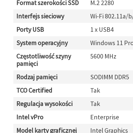
Format szerokości SSD
M.2 2280
Interfejs sieciowy
Wi-Fi 802.11a/b
Porty USB
1 x USB4
System operacyjny
Windows 11 Pr
Częstotliwość szyny
5600 MHz
pamięci
Rodzaj pamięci
SODIMM DDR5
TCO Certified
Tak
Regulacja wysokości
Tak
Intel vPro
Enterprise
Model karty graficznej
Intel Graphics