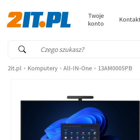
Przejdź do treści
Twoje
Kontak
konto
2it.pl
Wyszukiwarka
Słowo kluczowe
2it.pl
Komputery
All-IN-One
13AM0005PB