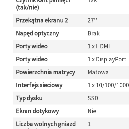
Czytnik kart pamięci
Tak
(tak/nie)
Przekątna ekranu 2
27''
Napęd optyczny
Brak
Porty wideo
1 x HDMI
Porty wideo
1 x DisplayPort
Powierzchnia matrycy
Matowa
Interfejs sieciowy
1 x 10/100/1000
Typ dysku
SSD
Ekran dotykowy
Nie
Liczba wolnych gniazd
1