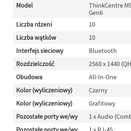
Model
ThinkCentre M
Gen6
Liczba rdzeni
10
Liczba wątków
10
Interfejs sieciowy
Bluetooth
Rozdzielczość
2560 x 1440 (Q
Obudowa
All-In-One
Kolor (wyliczeniowy)
Czarny
Kolor (wyliczeniowy)
Grafitowy
Pozostałe porty we/wy
1 x Audio (Com
Pozostałe porty we/wy
1 x RJ-45