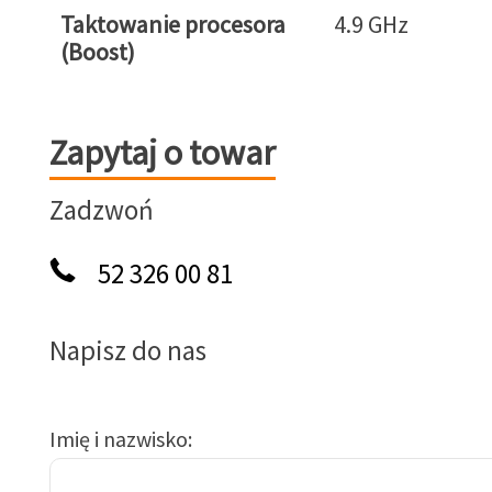
Taktowanie procesora
4.9 GHz
(Boost)
Zapytaj o towar
Zapytaj o towar
Zadzwoń
52 326 00 81
Napisz do nas
Imię i nazwisko