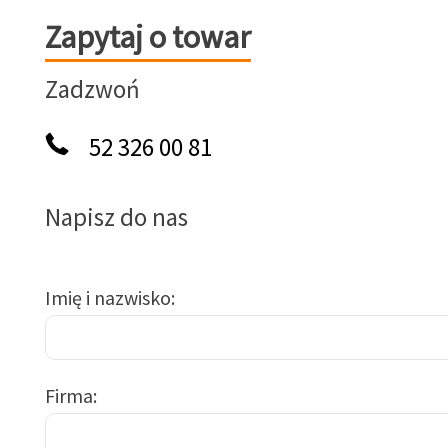
Zapytaj o towar
Zapytaj o towar
Zadzwoń
52 326 00 81
Napisz do nas
Imię i nazwisko
Firma