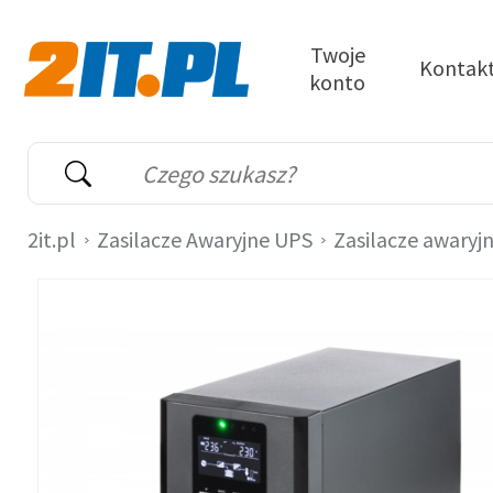
Przejdź do treści
Twoje
Kontak
konto
2it.pl
Wyszukiwarka
Słowo kluczowe
2it.pl
Zasilacze Awaryjne UPS
Zasilacze awaryj