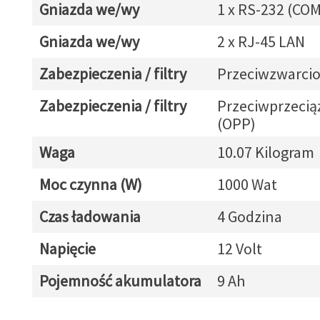
Gniazda we/wy
1 x RS-232 (COM
Gniazda we/wy
2 x RJ-45 LAN
Zabezpieczenia / filtry
Przeciwzwarcio
Zabezpieczenia / filtry
Przeciwprzeci
(OPP)
Waga
10.07 Kilogram
Moc czynna (W)
1000 Wat
Czas ładowania
4 Godzina
Napięcie
12 Volt
Pojemność akumulatora
9 Ah