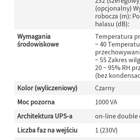
232 (szeregowy
(opcjonalny) W
robocza (m): P
halasu (dB):
Wymagania
Temperatura pra
środowiskowe
~ 40 Temperatu
przechowywania
~ 55 Zakres wil
20 ~ 95% RH prz
(bez kondensacj
Kolor (wyliczeniowy)
Czarny
Moc pozorna
1000 VA
Architektura UPS-a
on-line double
Liczba faz na wejściu
1 (230V)