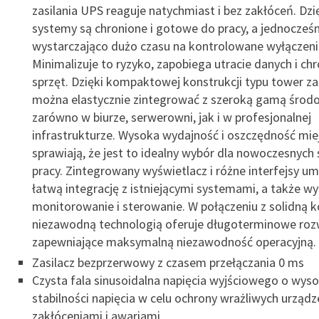
zasilania UPS reaguje natychmiast i bez zakłóceń. Dzi
systemy są chronione i gotowe do pracy, a jednocześ
wystarczająco dużo czasu na kontrolowane wyłączeni
Minimalizuje to ryzyko, zapobiega utracie danych i chr
sprzęt. Dzięki kompaktowej konstrukcji typu tower za
można elastycznie zintegrować z szeroką gamą środo
zarówno w biurze, serwerowni, jak i w profesjonalnej
infrastrukturze. Wysoka wydajność i oszczędność mie
sprawiają, że jest to idealny wybór dla nowoczesnych
pracy. Zintegrowany wyświetlacz i różne interfejsy um
łatwą integrację z istniejącymi systemami, a także w
monitorowanie i sterowanie. W połączeniu z solidną ko
niezawodną technologią oferuje długoterminowe roz
zapewniające maksymalną niezawodność operacyjną.
Zasilacz bezprzerwowy z czasem przełączania 0 ms
Czysta fala sinusoidalna napięcia wyjściowego o wyso
stabilności napięcia w celu ochrony wrażliwych urząd
zakłóceniami i awariami