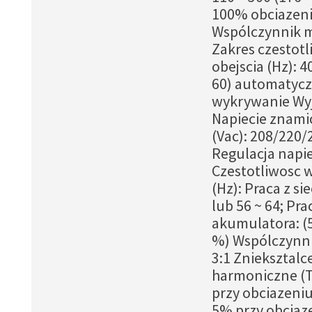
100% obciazeni
Wspólczynnik m
Zakres czestotl
obejscia (Hz): 40
60) automatyc
wykrywanie Wyj
Napiecie znam
(Vac): 208/220/
Regulacja napi
Czestotliwosc 
(Hz): Praca z sie
lub 56 ~ 64; Pra
akumulatora: (5
%) Wspólczynni
3:1 Znieksztalc
harmoniczne (
przy obciazeniu
5% przy obciaz