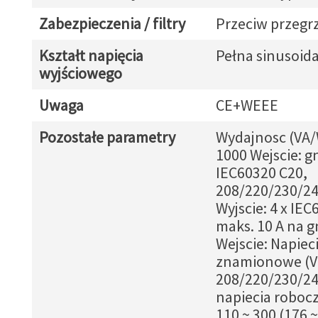
Zabezpieczenia / filtry
Przeciw przegr
Kształt napięcia
Pełna sinusoid
wyjściowego
Uwaga
CE+WEEE
Pozostałe parametry
Wydajnosc (VA/W
1000 Wejscie: g
IEC60320 C20,
208/220/230/24
Wyjscie: 4 x IEC
maks. 10 A na g
Wejscie: Napiec
znamionowe (V
208/220/230/24
napiecia robocz
110 ~ 300 (176 ~