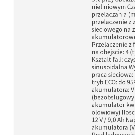
nieliniowym Cz
przelaczania (m
przelaczenie z z
sieciowego na z
akumulatorowe:
Przelaczenie z 
na obejscie: 4 
Ksztalt fali: czy
sinusoidalna W
praca sieciowa:
tryb ECO: do 9
akumulatora: 
(bezobslugowy
akumulator kw
olowiowy) Ilosc 
12 V / 9,0 Ah Na
akumulatora (V
Prad ladowania