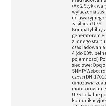
(A): 2 Styk awa
wylaczenia zasi
do awaryjnego 
zasilacza UPS
Kompatybilny z
generatorem F
zimnego start
czas ladowania 
4 (do 90% pelne
pojemnosci) Po
sieciowe: Opcj
SNMP/Webcard
czesci DN-1701
umozliwia zdal
monitorowanie 
UPS Lokalne po
komunikacyjne: