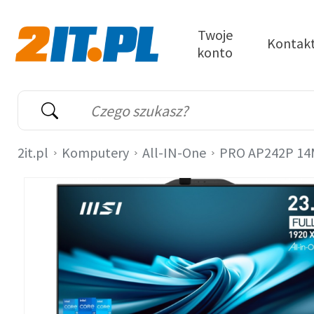
Przejdź do treści
Twoje
Kontak
konto
2it.pl
Wyszukiwarka
Słowo kluczowe
2it.pl
Komputery
All-IN-One
PRO AP242P 14