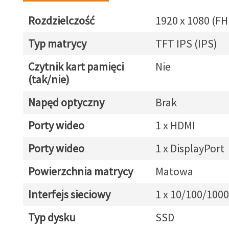
Rozdzielczość
1920 x 1080 (FH
Typ matrycy
TFT IPS (IPS)
Czytnik kart pamięci
Nie
(tak/nie)
Napęd optyczny
Brak
Porty wideo
1 x HDMI
Porty wideo
1 x DisplayPort
Powierzchnia matrycy
Matowa
Interfejs sieciowy
1 x 10/100/1000
Typ dysku
SSD