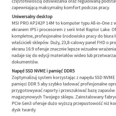
częstotliwością odświeżania oraz regulowaną podst
zapewniającą maksymalny komfort podczas pracy.
Uniwersalny desktop
MSI PRO AP242P 14M to komputer typu All-in-One 
ekranem IPS i procesorem z serii Intel Raptor Lake. O
kompletne, profesjonalne środowisko pracy do biura l
właścicieli sklepów. Duży, 23,8-calowy panel FHD o pr
ekranu 16:9 oferuje znacznie lepsze wizualne wrażenia
nadaje się do edycji materiałów wideo lub przetwarza
dokumentów.
Napęd SSD NVME i pamięć DDR5
Zoptymalizuj system korzystając z napędu SSD NVME 
pamięci DDR 5 aby szybko ładować profesjonalne op
przygotowywać raporty i przeszukiwać bazę zapasów
magazynowych Twojego sklepu. Zainstalowany fabryc
PCIe Gen3 oferuje dużo wyższą przepustowość niż k
dysk twardy.