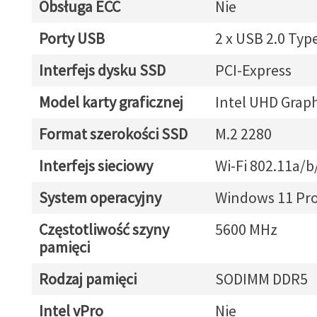
Obsługa ECC
Nie
Porty USB
2 x USB 2.0 Typ
Interfejs dysku SSD
PCI-Express
Model karty graficznej
Intel UHD Graph
Format szerokości SSD
M.2 2280
Interfejs sieciowy
Wi-Fi 802.11a/b
System operacyjny
Windows 11 Pr
Częstotliwość szyny
5600 MHz
pamięci
Rodzaj pamięci
SODIMM DDR5
Intel vPro
Nie