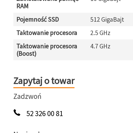
RAM
Pojemność SSD
512 GigaBajt
Taktowanie procesora
2.5 GHz
Taktowanie procesora
4.7 GHz
(Boost)
Zapytaj o towar
Zapytaj o towar
Zadzwoń
52 326 00 81