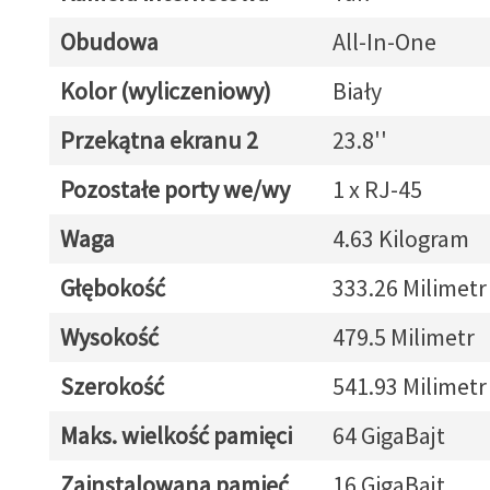
Obudowa
All-In-One
Kolor (wyliczeniowy)
Biały
Przekątna ekranu 2
23.8''
Pozostałe porty we/wy
1 x RJ-45
Waga
4.63 Kilogram
Głębokość
333.26 Milimetr
Wysokość
479.5 Milimetr
Szerokość
541.93 Milimetr
Maks. wielkość pamięci
64 GigaBajt
Zainstalowana pamięć
16 GigaBajt