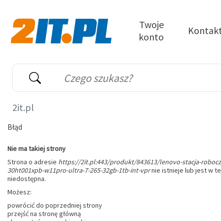
Przejdź do treści
Twoje
Kontak
konto
2it.pl
Wyszukiwarka
Słowo kluczowe
2it.pl
Błąd
Nie ma takiej strony
Strona o adresie
https://2it.pl:443/produkt/843613/lenovo-stacja-roboc
30ht001xpb-w11pro-ultra-7-265-32gb-1tb-int-vpr
nie istnieje lub jest w te
niedostępna.
Możesz:
powrócić do poprzedniej strony
przejść na stronę główną