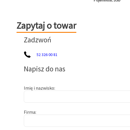
Pojemność SSD
Zapytaj o towar
Zapytaj o towar
Zadzwoń
52 326 00 81
Napisz do nas
Imię i nazwisko
Firma