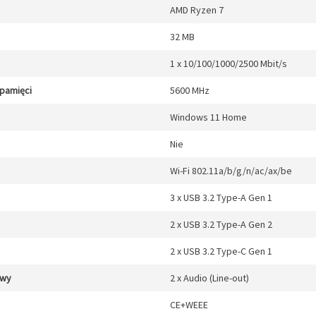
AMD Ryzen 7
32 MB
1 x 10/100/1000/2500 Mbit/s
 pamięci
5600 MHz
Windows 11 Home
Nie
Wi-Fi 802.11a/b/g/n/ac/ax/be
3 x USB 3.2 Type-A Gen 1
2 x USB 3.2 Type-A Gen 2
2 x USB 3.2 Type-C Gen 1
/wy
2 x Audio (Line-out)
CE+WEEE