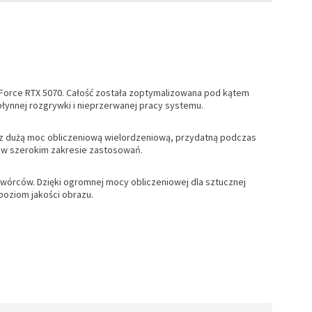
eForce RTX 5070. Całość została zoptymalizowana pod kątem
ynnej rozgrywki i nieprzerwanej pracy systemu.
z dużą moc obliczeniową wielordzeniową, przydatną podczas
 w szerokim zakresie zastosowań.
 twórców. Dzięki ogromnej mocy obliczeniowej dla sztucznej
 poziom jakości obrazu.