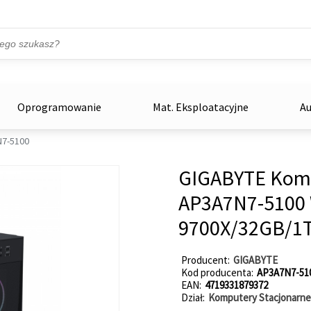
Przejdź do treści
ka
zowe
Oprogramowanie
Mat. Eksploatacyjne
Au
7-5100
GIGABYTE Kom
AP3A7N7-5100
9700X/32GB/1
Producent
GIGABYTE
Kod producenta
AP3A7N7-51
EAN
4719331879372
Dział
Komputery Stacjonarne