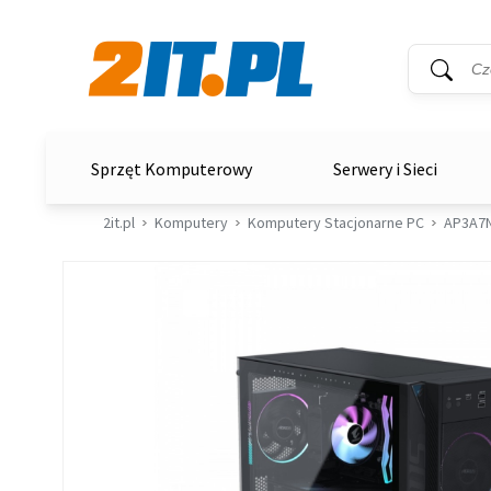
Wyszukiwar
Słowo kluc
2it.pl
Sprzęt Komputerowy
Serwery i Sieci
2it.pl
Komputery
Komputery Stacjonarne PC
AP3A7N