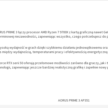
ORUS PRIME 3 łączy procesor AMD Ryzen 7 9700X z kartą graficzną nawet G
erminowej niezawodności, zapewniając wszystko, czego potrzebujesz do pł
wysoką wydajność w grach dzięki szybkiemu działaniu jednowątkowemu ora
s między wydajnością, temperaturami pracy i efektywnością energetyczną
orce RTX serii 50 oferują przełomowe możliwości zarówno dla graczy, jak i
hnologii, zapewniając jeszcze bardziej realistyczną grafikę i zupełnie nowy
AORUS PRIME 3 AP351