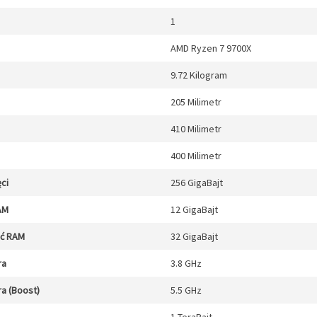
1
AMD Ryzen 7 9700X
9.72 Kilogram
205 Milimetr
410 Milimetr
400 Milimetr
ci
256 GigaBajt
AM
12 GigaBajt
ęć RAM
32 GigaBajt
ra
3.8 GHz
a (Boost)
5.5 GHz