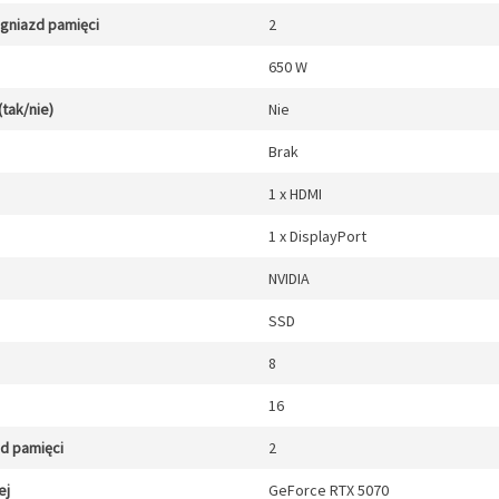
gniazd pamięci
2
650 W
(tak/nie)
Nie
Brak
1 x HDMI
1 x DisplayPort
NVIDIA
SSD
8
16
zd pamięci
2
ej
GeForce RTX 5070