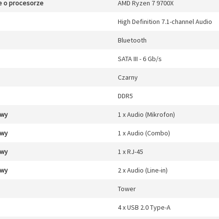
e o procesorze
AMD Ryzen 7 9700X
High Definition 7.1-channel Audio
Bluetooth
SATA III - 6 Gb/s
Czarny
DDR5
/wy
1 x Audio (Mikrofon)
/wy
1 x Audio (Combo)
/wy
1 x RJ-45
/wy
2 x Audio (Line-in)
Tower
4 x USB 2.0 Type-A