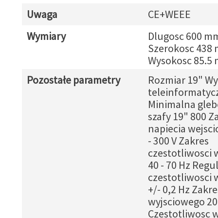
Uwaga
CE+WEEE
Wymiary
Dlugosc 600 m
Szerokosc 438
Wysokosc 85.5
Pozostałe parametry
Rozmiar 19" W
teleinformatyc
Minimalna gleb
szafy 19" 800 Z
napiecia wejsc
- 300 V Zakres
czestotliwosci 
40 - 70 Hz Regu
czestotliwosci 
+/- 0,2 Hz Zakre
wyjsciowego 200
Czestotliwosc 