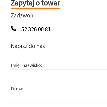
Zapytaj o towar
Zapytaj o towar
Zadzwoń
52 326 00 81
Napisz do nas
Imię i nazwisko
Firma