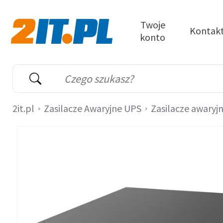
Przejdź do treści
Twoje
Kontak
konto
2it.pl
Wyszukiwarka
Słowo kluczowe
2it.pl
Zasilacze Awaryjne UPS
Zasilacze awaryj