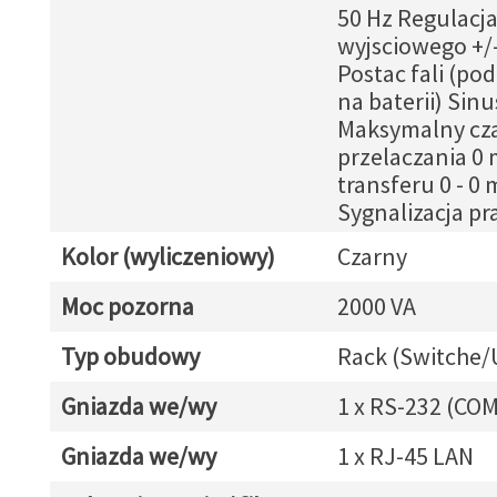
50 Hz Regulacja
wyjsciowego +/
Postac fali (po
na baterii) Sin
Maksymalny cz
przelaczania 0 
transferu 0 - 0 
Sygnalizacja pr
Kolor (wyliczeniowy)
Czarny
Moc pozorna
2000 VA
Typ obudowy
Rack (Switche/
Gniazda we/wy
1 x RS-232 (COM
Gniazda we/wy
1 x RJ-45 LAN