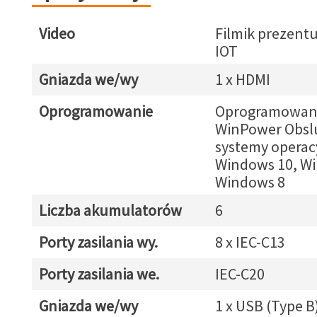
Video
Filmik prezentu
IOT
Gniazda we/wy
1 x HDMI
Oprogramowanie
Oprogramowani
WinPower Obsl
systemy operacy
Windows 10, Wi
Windows 8
Liczba akumulatorów
6
Porty zasilania wy.
8 x IEC-C13
Porty zasilania we.
IEC-C20
Gniazda we/wy
1 x USB (Type B