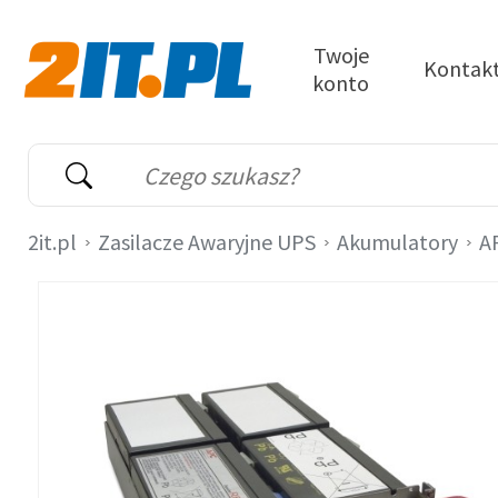
Przejdź do treści
Twoje
Kontak
konto
2it.pl
Wyszukiwarka
Słowo kluczowe
2it.pl
Zasilacze Awaryjne UPS
Akumulatory
A