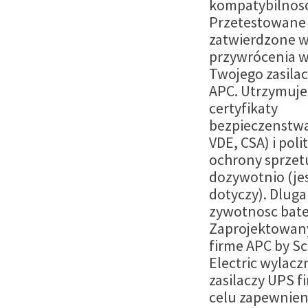
kompatybilnos
Przetestowane 
zatwierdzone w
przywrócenia w
Twojego zasila
APC. Utrzymuje
certyfikaty
bezpieczenstwa
VDE, CSA) i poli
ochrony sprzet
dozywotnio (jes
dotyczy). Dluga
zywotnosc bate
Zaprojektowan
firme APC by S
Electric wylacz
zasilaczy UPS f
celu zapewnien