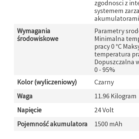
zgodnosci z in
systemem zarz
akumulatorami
Wymagania
Parametry srod
środowiskowe
Minimalna tem
pracy 0 °C Mak
temperatura pra
Dopuszczalna w
0 - 95%
Kolor (wyliczeniowy)
Czarny
Waga
11.96 Kilogram
Napięcie
24 Volt
Pojemność akumulatora
1500 mAh