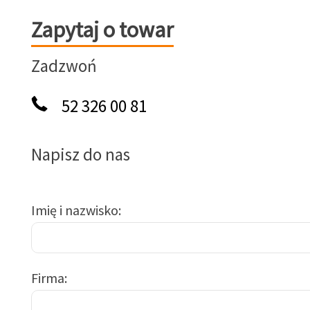
Zapytaj o towar
Zapytaj o towar
Zadzwoń
52 326 00 81
Napisz do nas
Imię i nazwisko
Firma