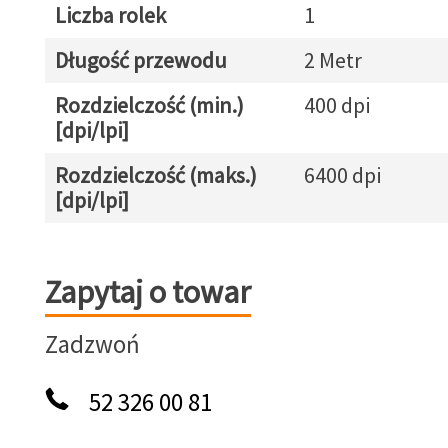
Liczba rolek
1
Długość przewodu
2 Metr
Rozdzielczość (min.)
400 dpi
[dpi/lpi]
Rozdzielczość (maks.)
6400 dpi
[dpi/lpi]
Zapytaj o towar
Zapytaj o towar
Zadzwoń
52 326 00 81