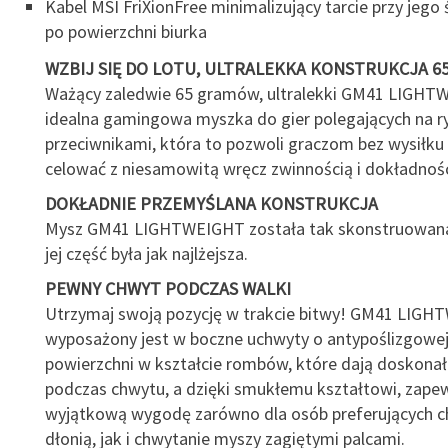
Kabel MSI FriXionFree minimalizujący tarcie przy jego ś
po powierzchni biurka
WZBIJ SIĘ DO LOTU, ULTRALEKKA KONSTRUKCJA 65
Ważący zaledwie 65 gramów, ultralekki GM41 LIGHT
idealna gamingowa myszka do gier polegających na ryw
przeciwnikami, która to pozwoli graczom bez wysiłku 
celować z niesamowitą wręcz zwinnością i dokładnośc
DOKŁADNIE PRZEMYŚLANA KONSTRUKCJA
Mysz GM41 LIGHTWEIGHT została tak skonstruowana
jej część była jak najlżejsza.
PEWNY CHWYT PODCZAS WALKI
Utrzymaj swoją pozycję w trakcie bitwy! GM41 LIG
wyposażony jest w boczne uchwyty o antypoślizgowej
powierzchni w kształcie rombów, które dają doskonał
podczas chwytu, a dzięki smukłemu kształtowi, zapew
wyjątkową wygodę zarówno dla osób preferujących c
dłonią, jak i chwytanie myszy zagiętymi palcami.