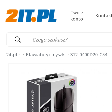
Przejdź do treści
Twoje
Kontak
konto
2it.pl
Wyszukiwarka
Słowo kluczowe
2it.pl
Klawiatury i myszki
S12-0400D20-C54