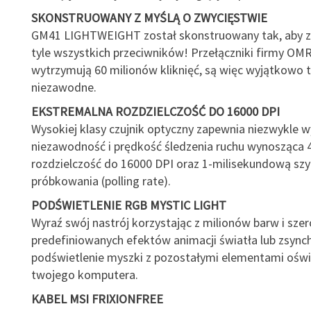
SKONSTRUOWANY Z MYŚLĄ O ZWYCIĘSTWIE
GM41 LIGHTWEIGHT został skonstruowany tak, aby z
tyle wszystkich przeciwników! Przełączniki firmy O
wytrzymują 60 milionów kliknięć, są więc wyjątkowo t
niezawodne.
EKSTREMALNA ROZDZIELCZOŚĆ DO 16000 DPI
Wysokiej klasy czujnik optyczny zapewnia niezwykle 
niezawodność i prędkość śledzenia ruchu wynosząca 4
rozdzielczość do 16000 DPI oraz 1-milisekundową sz
próbkowania (polling rate).
PODŚWIETLENIE RGB MYSTIC LIGHT
Wyraź swój nastrój korzystając z milionów barw i sze
predefiniowanych efektów animacji światła lub zsynch
podświetlenie myszki z pozostałymi elementami oświ
twojego komputera.
KABEL MSI FRIXIONFREE