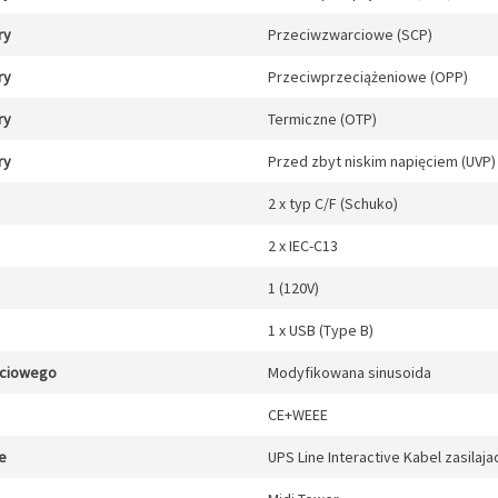
ry
Przeciwzwarciowe (SCP)
ry
Przeciwprzeciążeniowe (OPP)
ry
Termiczne (OTP)
ry
Przed zbyt niskim napięciem (UVP)
2 x typ C/F (Schuko)
2 x IEC-C13
1 (120V)
1 x USB (Type B)
jściowego
Modyfikowana sinusoida
CE+WEEE
e
UPS Line Interactive Kabel zasilaja