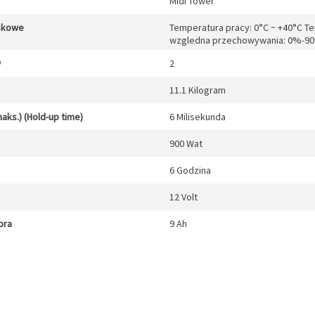
Midi Tower
skowe
Temperatura pracy: 0°C ~ +40°C T
wzgledna przechowywania: 0%-9
w
2
11.1 Kilogram
aks.) (Hold-up time)
6 Milisekunda
900 Wat
6 Godzina
12 Volt
ora
9 Ah