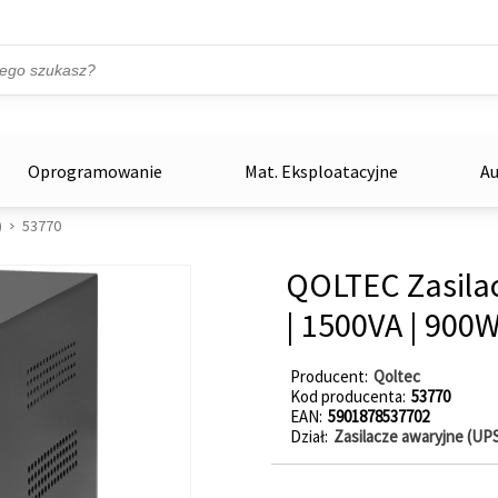
Przejdź do treści
ka
zowe
Oprogramowanie
Mat. Eksploatacyjne
Au
)
53770
QOLTEC Zasilac
| 1500VA | 900W
Producent
Qoltec
Kod producenta
53770
EAN
5901878537702
Dział
Zasilacze awaryjne (UP