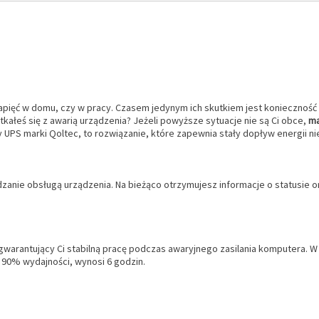
napięć w domu, czy w pracy. Czasem jedynym ich skutkiem jest konieczność
kałeś się z awarią urządzenia? Jeżeli powyższe sytuacje nie są Ci obce,
ma
ny UPS marki Qoltec, to rozwiązanie, które zapewnia stały dopływ energii 
anie obsługą urządzenia. Na bieżąco otrzymujesz informacje o statusie or
 gwarantujący Ci stabilną pracę podczas awaryjnego zasilania komputera.
 90% wydajności, wynosi 6 godzin.