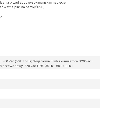
ządzenia przed zbyt wysokim/niskim napięciem,
ć ważne pliki na pamięć USB,
b.
 300 Vac (50 Hz 5 Hz);Wyjsciowe: Tryb akumulatora: 220 Vac ~
ryb przewodowy: 220 Vac 10% (50 Hz - 60 Hz 1 Hz)