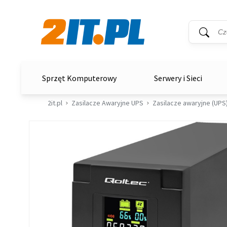
Wyszukiwar
Słowo kluc
2it.pl
Sprzęt Komputerowy
Serwery i Sieci
2it.pl
Zasilacze Awaryjne UPS
Zasilacze awaryjne (UPS