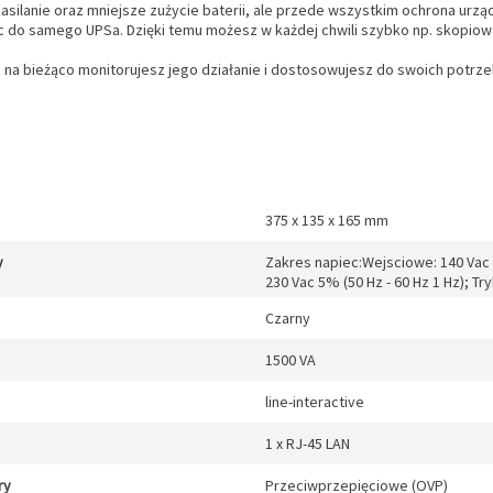
 zasilanie oraz mniejsze zużycie baterii, ale przede wszystkim ochrona ur
c do samego UPSa. Dzięki temu możesz w każdej chwili szybko np. skopiowa
na bieżąco monitorujesz jego działanie i dostosowujesz do swoich potrze
375 x 135 x 165 mm
y
Zakres napiec:Wejsciowe: 140 Vac ~
230 Vac 5% (50 Hz - 60 Hz 1 Hz); T
Czarny
1500 VA
line-interactive
1 x RJ-45 LAN
ry
Przeciwprzepięciowe (OVP)