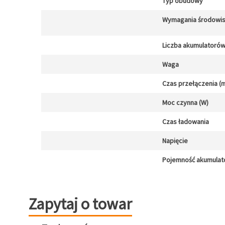
Typ obudowy
Wymagania środowi
Liczba akumulatoró
Waga
Czas przełączenia (m
Moc czynna (W)
Czas ładowania
Napięcie
Pojemność akumulat
Zapytaj o towar
Zapytaj o towar