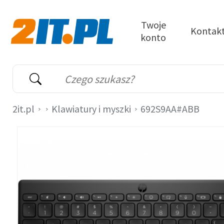
Przejdź do treści
Twoje
Kontak
konto
2it.pl
Wyszukiwarka
Słowo kluczowe
2it.pl
Klawiatury i myszki
692S9AA#ABB