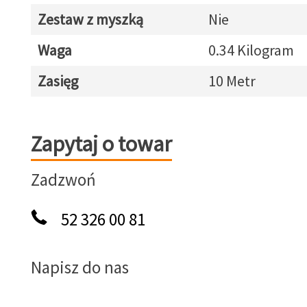
Zestaw z myszką
Nie
Waga
0.34 Kilogram
Zasięg
10 Metr
Zapytaj o towar
Zapytaj o towar
Zadzwoń
52 326 00 81
Napisz do nas