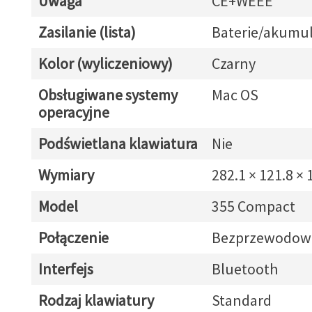
Uwaga
CE+WEEE
Zasilanie (lista)
Baterie/akumul
Kolor (wyliczeniowy)
Czarny
Obsługiwane systemy
Mac OS
operacyjne
Podświetlana klawiatura
Nie
Wymiary
282.1 × 121.8 ×
Model
355 Compact
Połączenie
Bezprzewodow
Interfejs
Bluetooth
Rodzaj klawiatury
Standard