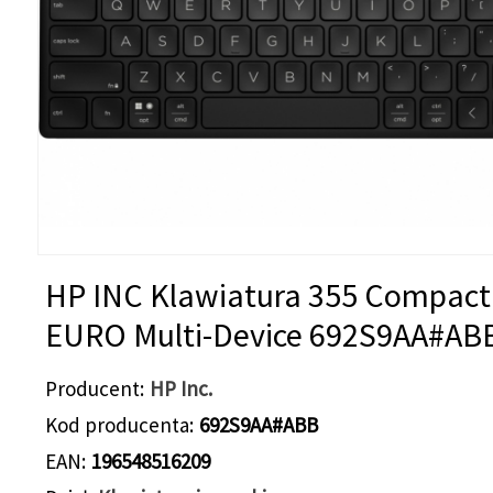
HP INC Klawiatura 355 Compact
EURO Multi-Device 692S9AA#AB
Producent
HP Inc.
Kod producenta
692S9AA#ABB
EAN
196548516209