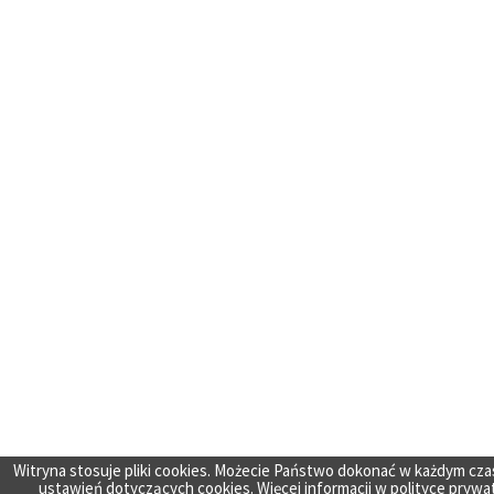
Witryna stosuje pliki cookies. Możecie Państwo dokonać w każdym cza
ustawień dotyczących cookies. Więcej informacji w
polityce prywa