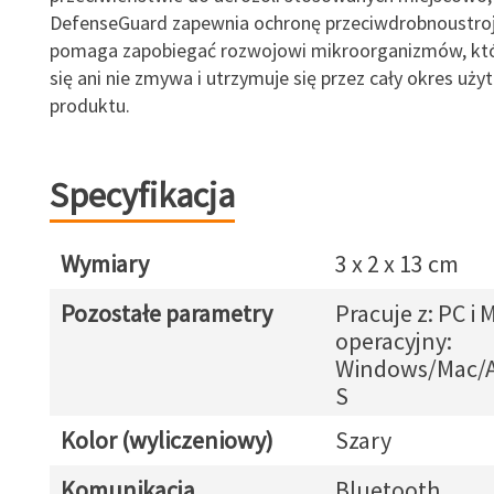
DefenseGuard zapewnia ochronę przeciwdrobnoustro
pomaga zapobiegać rozwojowi mikroorganizmów, któr
się ani nie zmywa i utrzymuje się przez cały okres uż
produktu.
Specyfikacja
Wymiary
3 x 2 x 13 cm
Pozostałe parametry
Pracuje z: PC i
operacyjny:
Windows/Mac/A
S
Kolor (wyliczeniowy)
Szary
Komunikacja
Bluetooth