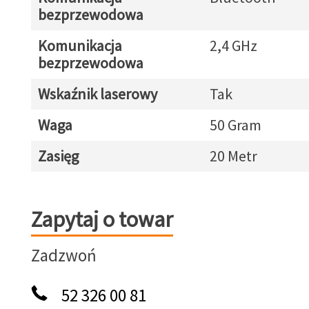
bezprzewodowa
Komunikacja
2,4 GHz
bezprzewodowa
Wskaźnik laserowy
Tak
Waga
50 Gram
Zasięg
20 Metr
Zapytaj o towar
Zapytaj o towar
Zadzwoń
52 326 00 81