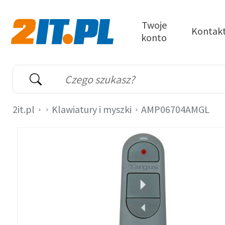
Przejdź do treści
Twoje
Kontak
konto
2it.pl
Wyszukiwarka
Słowo kluczowe
2it.pl
Klawiatury i myszki
AMP06704AMGL