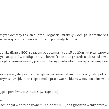
związań ochrony zasilania Eaton. Elegancki, atrakcyjny design i niemalże 
nia awaryjnego zarówno w domach, jak i małych firmach.
dnika (Ellipse ECO) i czasem podtrzymania od 15 do 20 minut przy typowy
owych adapterów. Podłącz sprzęt bezpośrednio do gniazd FR lub Schuko w 
rządzeniom najwyższy poziom ochrony dzięki wbudowanej ochronie przeci
sze się w wystrój każdego wnętrza: zarówno gabinetu do pracy, jak i poko
się znajdzie. 3P Ellipse może pracować na biurku w poziomie lub w pionie
jąc z portów USB-A i USB-C (wersje USB).
w.
urach dzięki w pełni pasywnemu chłodzeniu 3P, bez głośnych wentylatorów.