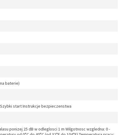
 na baterie)
zybki start Instrukcje bezpieczenstwa
lasu ponizej 25 dB w odleglosci 1 m Wilgotnosc wzgledna: 0 -
peratury od 0°C do 40°C (od 32°F do 104°F) Temperatura pracy: