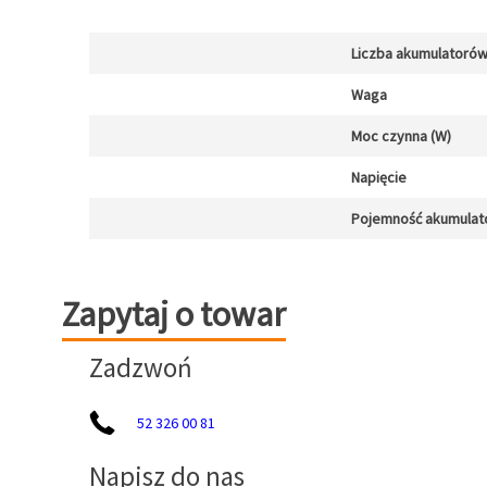
Liczba akumulatoró
Waga
Moc czynna (W)
Napięcie
Pojemność akumulat
Zapytaj o towar
Zapytaj o towar
Zadzwoń
52 326 00 81
Napisz do nas