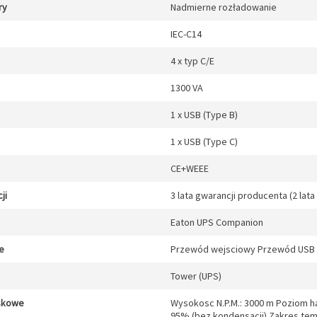
ry
Nadmierne rozładowanie
IEC-C14
4 x typ C/E
1300 VA
1 x USB (Type B)
1 x USB (Type C)
CE+WEEE
ji
3 lata gwarancji producenta (2 lata
Eaton UPS Companion
e
Przewód wejsciowy Przewód USB S
Tower (UPS)
skowe
Wysokosc N.P.M.: 3000 m Poziom ha
95% (bez kondensacji) Zakres tem