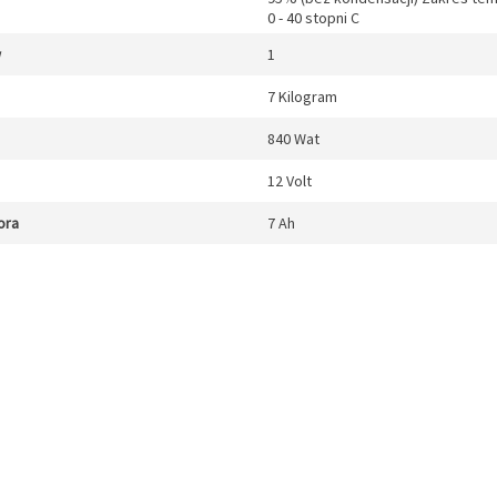
0 - 40 stopni C
w
1
7 Kilogram
840 Wat
12 Volt
ora
7 Ah