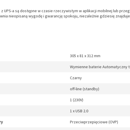
 z UPS-a są dostępne w czasie rzeczywistym w aplikacji mobilnej lub prze
wnia nieopisaną wygodę i gwarancję spokoju, niezależnie gdziesię znajduje
305 x 81 x 312 mm
Wymienne baterie Automatyczny te
Czarny
off-line (standby)
1 (230V)
1 x USB 2.0
ry
Przeciwprzepięciowe (OVP)