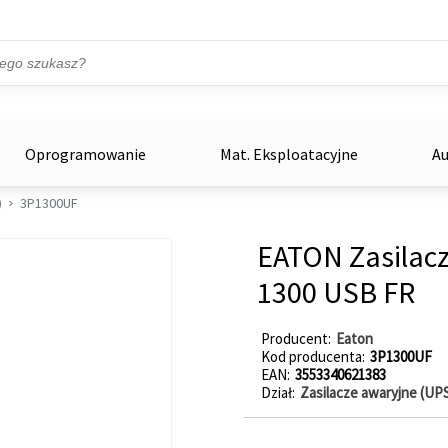
Przejdź do treści
ka
zowe
Oprogramowanie
Mat. Eksploatacyjne
Au
)
3P1300UF
EATON Zasilacz
1300 USB FR
Producent
Eaton
Kod producenta
3P1300UF
EAN
3553340621383
Dział
Zasilacze awaryjne (UP