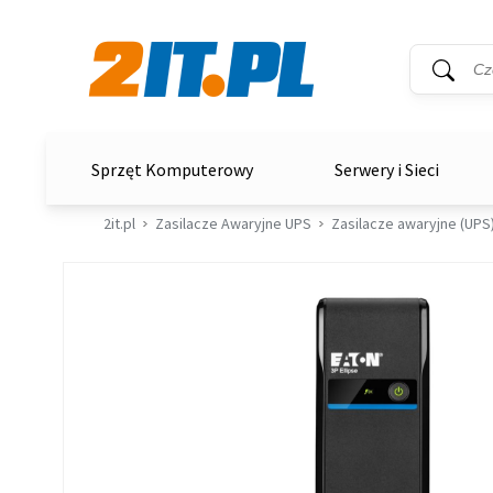
Wyszukiwar
Słowo kluc
2it.pl
Sprzęt Komputerowy
Serwery i Sieci
2it.pl
Zasilacze Awaryjne UPS
Zasilacze awaryjne (UPS