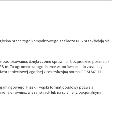
bezgłośna praca tego kompaktowego zasilacza UPS przekładają się
m zastosowaniu, dzięki czemu sprawnie i bezpiecznie poradzisz
UPS-ie. To ogromnie udogodnienie w porównaniu do zasilaczy
wprzepięciowej zgodnej z restrykcyjną normą IEC 61643-11.
ju gamingowego. Płaski i wąski format obudowy pozwala
, ale również w szafie rack lub na ścianie (z opcjonalnymi