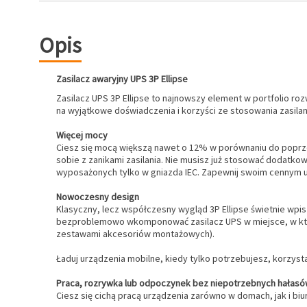
Opis
Zasilacz awaryjny UPS 3P Ellipse
Zasilacz UPS 3P Ellipse to najnowszy element w portfolio ro
na wyjątkowe doświadczenia i korzyści ze stosowania zasila
Więcej mocy
Ciesz się mocą większą nawet o 12% w porównaniu do poprze
sobie z zanikami zasilania. Nie musisz już stosować dodatk
wyposażonych tylko w gniazda IEC. Zapewnij swoim cennym u
Nowoczesny design
Klasyczny, lecz współczesny wygląd 3P Ellipse świetnie wpi
bezproblemowo wkomponować zasilacz UPS w miejsce, w którym 
zestawami akcesoriów montażowych).
Ładuj urządzenia mobilne, kiedy tylko potrzebujesz, korzysta
Praca, rozrywka lub odpoczynek bez niepotrzebnych hałasó
Ciesz się cichą pracą urządzenia zarówno w domach, jak i bi