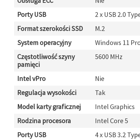
Obsługa ECC
Nie
Porty USB
2 x USB 2.0 Typ
Format szerokości SSD
M.2
System operacyjny
Windows 11 Pr
Częstotliwość szyny
5600 MHz
pamięci
Intel vPro
Nie
Regulacja wysokości
Tak
Model karty graficznej
Intel Graphics
Rodzina procesora
Intel Core 5
Porty USB
4 x USB 3.2 Typ