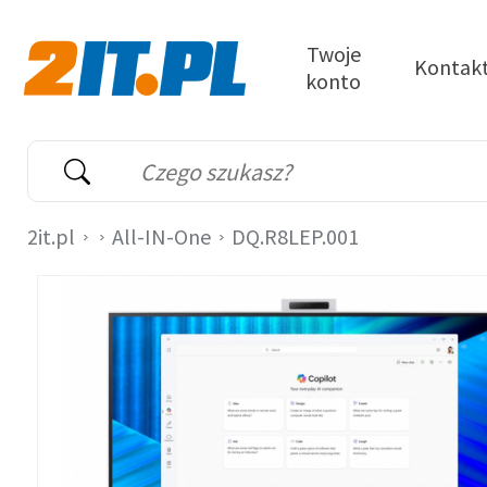
Przejdź do treści
Twoje
Kontak
konto
2it.pl
Wyszukiwarka
Słowo kluczowe
2it.pl
All-IN-One
DQ.R8LEP.001