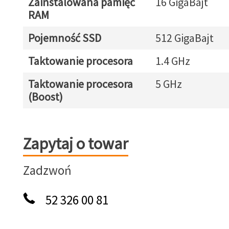
Zainstalowana pamięć
16 GigaBajt
RAM
Pojemność SSD
512 GigaBajt
Taktowanie procesora
1.4 GHz
Taktowanie procesora
5 GHz
(Boost)
Zapytaj o towar
Zapytaj o towar
Zadzwoń
52 326 00 81