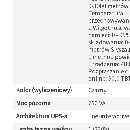
0-3000 metrów
Temperatura
przechowywania:
C Wilgotnosc w
pamieci: 0 - 9
skladowania: 0
metrów Slyszal
1 metr od powi
urzadzenia: 40,
Rozpraszanie ci
online: 90,0 TB
Kolor (wyliczeniowy)
Czarny
Moc pozorna
750 VA
Architektura UPS-a
line-interactive
Liczba faz na wejściu
1 (230V)