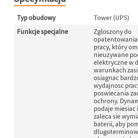
Typ obudowy
Tower (UPS)
Funkcje specjalne
Zgloszony do
opatentowania
pracy, który om
nieuzywane po
elektryczne w 
warunkach zasi
osiagnac bardz
wydajnosc prac
poswiecania za
ochrony. Dynam
podaje miesiac i
zaleca sie wym
baterii, aby po
dlugotermino