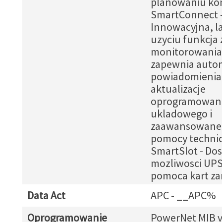
planowaniu kon
SmartConnect 
Innowacyjna, l
uzyciu funkcja
monitorowania,
zapewnia auto
powiadomienia
aktualizacje
oprogramowan
ukladowego i
zaawansowane 
pomocy technic
SmartSlot - Dos
mozliwosci UPS
pomoca kart za
Data Act
APC - __APC%
Oprogramowanie
PowerNet MIB v