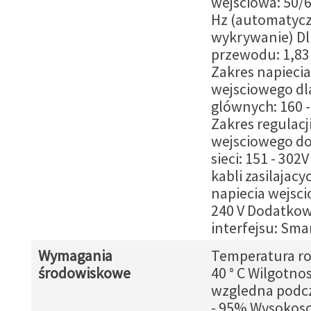
wejsciowa: 50/6
Hz (automatyc
wykrywanie) D
przewodu: 1,83
Zakres napiecia
wejsciowego dla
glównych: 160 -
Zakres regulacj
wejsciowego do
sieci: 151 - 302
kabli zasilajacy
napiecia wejsci
240 V Dodatkow
interfejsu: Sma
Wymagania
Temperatura rob
środowiskowe
40 ° C Wilgotno
wzgledna podcz
- 95% Wysokosc