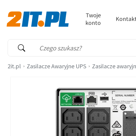
Przejdź do treści
Twoje
Kontak
konto
2it.pl
Wyszukiwarka
Słowo kluczowe
2it.pl
Zasilacze Awaryjne UPS
Zasilacze awaryj