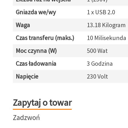
Gniazda we/wy
1 x USB 2.0
Waga
13.18 Kilogram
Czas transferu (maks.)
10 Milisekunda
Moc czynna (W)
500 Wat
Czas ładowania
3 Godzina
Napięcie
230 Volt
Zapytaj o towar
Zapytaj o towar
Zadzwoń