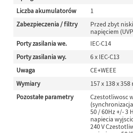
Liczba akumulatorów
1
Zabezpieczenia / filtry
Przed zbyt nisk
napięciem (UVP
Porty zasilania we.
IEC-C14
Porty zasilania wy.
6 x IEC-C13
Uwaga
CE+WEEE
Wymiary
157 x 138 x 35
Pozostałe parametry
Czestotliwosc 
(synchronizacja 
50 / 60Hz +/- 3 
napiecia wyjsci
240 V Czestotli