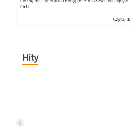
niezbędna. Cyberataki mogą mieć niszczycielski wpływ
na fi...
Czytaj d
Hity