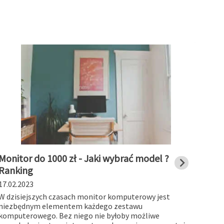
Monitor do 1000 zł - Jaki wybrać model ?
Stac
Ranking
char
17.02.2023
19.01
W dzisiejszych czasach monitor komputerowy jest
Stacj
niezbędnym elementem każdego zestawu
works
komputerowego. Bez niego nie byłoby możliwe
myślą