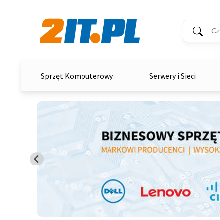
Wyszukiwar
Słowo kluc
2it.pl
Sprzęt Komputerowy
Serwery i Sieci