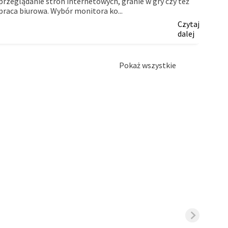
przeglądanie stron internetowych, granie w gry czy też
firm.
praca biurowa. Wybór monitora ko...
Czytaj
dalej
Pokaż wszystkie