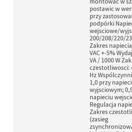
montowac w sz
postawic w wers
przy zastosowa
podpórki Napie
wejsciowe/wyjs
200/208/220/23
Zakres napiecia
VAC +-5% Wydaj
VA / 1000 W Zak
czestotliwosci:
Hz Wspólczynni
1,0 przy napiec
wyjsciowym; 0,
napieciu wejsc
Regulacja napie
Zakres czestotl
(zasieg
zsynchronizowa