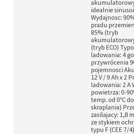
akumulatorow
idealnie sinuso
Wydajnosc: 90%
pradu przemien
85% (tryb
akumulatorowy
(tryb ECO) Typ
ladowania: 4 g
przywrócenia 
pojemnosci Ak
12 V / 9 Ah x 2 P
ladowania: 2 A 
powietrza: 0-9
temp. od 0°C do
skraplania) Pr
zasilajacy: 1,8 
ze stykiem oc
typu F (CEE 7/4