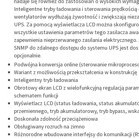
nadaje się również do zastosowań o wysokich wymag
Inteligentne tryby ładowania i sterowania prędkości
wentylatorów wydłużają żywotność i zwiększają nie
UPS. Za pomocą wyświetlacza LCD można skonfigur
wszystkie ustawienia parametrów tego zasilacza awa
zapewnienia nieprzerwanego zasilania elektrycznego.
SNMP do zdalnego dostępu do systemu UPS jest dos
opcjonalnie.
Podwójna konwersja online (sterowanie mikroproces
Wariant z możliwością przekształcenia w konstrukcj
Inteligentny tryb ładowania
Obrotowy ekran LCD z wielofunkcyjną regulacją para
schematem funkcji
Wyświetlacz LCD (status ładowania, status akumulato
przemiennego, tryb akumulatorowy, tryb bypass, wska
Doskonała zdolność przeciążeniowa
Obsługiwany rozruch na zimno
Różnorodne wbudowane interfejsy do komunikacji (