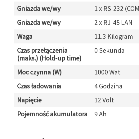
Gniazda we/wy
1 x RS-232 (COM
Gniazda we/wy
2 x RJ-45 LAN
Waga
11.3 Kilogram
Czas przełączenia
0 Sekunda
(maks.) (Hold-up time)
Moc czynna (W)
1000 Wat
Czas ładowania
4 Godzina
Napięcie
12 Volt
Pojemność akumulatora
9 Ah