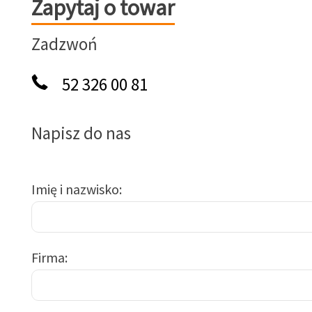
Zapytaj o towar
Zapytaj o towar
Zadzwoń
52 326 00 81
Napisz do nas
Imię i nazwisko
Firma