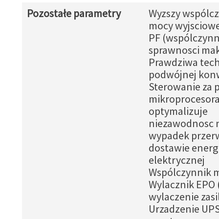
Pozostałe parametry
Wyzszy wspólcz
mocy wyjsciowej
PF (wspólczynn
sprawnosci mak
Prawdziwa tech
podwójnej konw
Sterowanie za
mikroprocesor
optymalizuje
niezawodnosc 
wypadek przer
dostawie energi
elektrycznej
Wspólczynnik m
Wylacznik EPO 
wylaczenie zasi
Urzadzenie UP