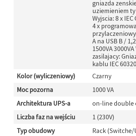
gniazda zenski
uziemieniem ty
Wyjscia: 8 x IEC
4 x programowa
przylaczeniowy
A na USB B / 1,
1500VA 3000VA
zasilajacy: Gni
kablu IEC 6032
Kolor (wyliczeniowy)
Czarny
Moc pozorna
1000 VA
Architektura UPS-a
on-line double
Liczba faz na wejściu
1 (230V)
Typ obudowy
Rack (Switche/