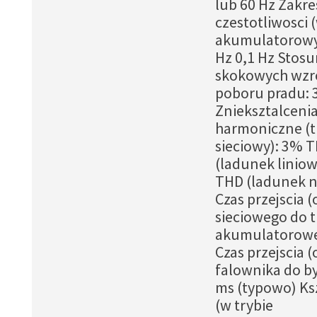
lub 60 Hz Zakre
czestotliwosci 
akumulatorowy
Hz 0,1 Hz Stos
skokowych wzr
poboru pradu: 3
Znieksztalceni
harmoniczne (t
sieciowy): 3% 
(ladunek liniow
THD (ladunek n
Czas przejscia 
sieciowego do 
akumulatorowe
Czas przejscia (
falownika do by
ms (typowo) Ksz
(w trybie