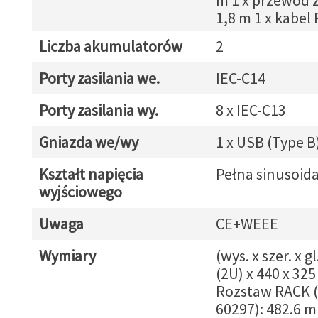
m 1 x przewód z
1,8 m 1 x kabel
Liczba akumulatorów
2
Porty zasilania we.
IEC-C14
Porty zasilania wy.
8 x IEC-C13
Gniazda we/wy
1 x USB (Type B
Kształt napięcia
Pełna sinusoid
wyjściowego
Uwaga
CE+WEEE
Wymiary
(wys. x szer. x gl
(2U) x 440 x 32
Rozstaw RACK (
60297): 482.6 m